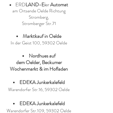
ERD
LAND-Ei
er
Automat
am Ortsende Oelde Richtung
Stromberg,
Stromberge
r
Str.71
Mark
tkauf in Oelde
In der Geist 100, 59302 O
elde
Nordhues auf
dem
Oelder,
Becku
mer
Wochenmarkt & im H
o
fladen
EDEKA Jun
k
erkalefeld
Warendorfer Str.16, 5
9302 Oelde
EDEKA Jun
k
erkalefeld
Warendorfer Str.109, 5
9302
Oelde