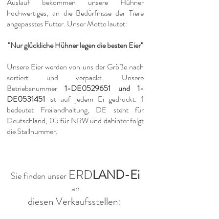
Auslauf bekommen unsere Hühner
hochwertiges, an die Bedürfnisse der Tiere
angepasstes Futter. Unser Motto lautet:
"Nur glückliche Hühner legen die besten Eier"
Unsere Eier werden von uns der Größe nach
sortiert und verpackt. Unsere
Betriebsnummer
1-DE0529651 und 1-
DE0531451
ist auf jedem Ei gedruckt. 1
bedeutet Freilandhaltung, DE steht für
Deutschland, 05 für NRW und dahinter folgt
die Stallnummer.
ERD
LA
ND-
Ei
Sie
find
e
n
unser
an
diesen Verkaufsstellen: