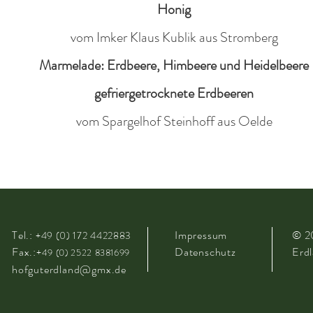
Honig
vom Imker Klaus Kublik aus Stromberg
Marmelade: Erdbeere, Himbeere und Heidelbeere
gefriergetrocknete Erdbeeren
vom Spargelhof Steinhoff aus Oelde
Tel.:
Impressum
© 
+49 (0) 172 4422883
Fax.:
Datenschutz
Erd
+
49 (0) 2522 8381699
hofguterdland@gmx.de