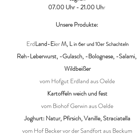
07.00 Uhr - 21.00 Uh
r
Unsere
Produkte:
Erd
Land-Ei
er
M, L
in 6er und 10er Schachteln
Reh-Leberwurst, -Gulasch, -Bolognese, -Salami,
Wildbeißer
vom Hofgut Erdland aus Oelde
Kartoffeln weich und fest
vom Biohof Gerwin aus Oelde
Joghurt: Natur, Pfirsich, Vanille, Straciatella
vom Hof Becker vor der Sandfort aus Beckum