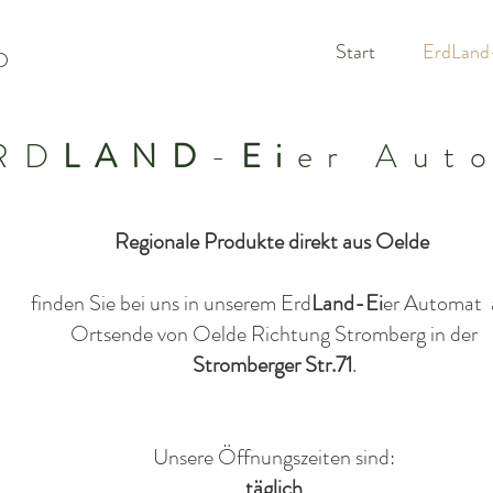
Start
ErdLand
D
RD
LAND
-
Ei
er
Aut
Regionale Produkte direkt aus Oelde
finden Sie bei uns in unserem Erd
Land-Ei
er Automat 
Ortsende von Oelde Richtung Stromberg in der
Stromberger Str.71
.
Unsere Öffnungszeiten sind:
täglich