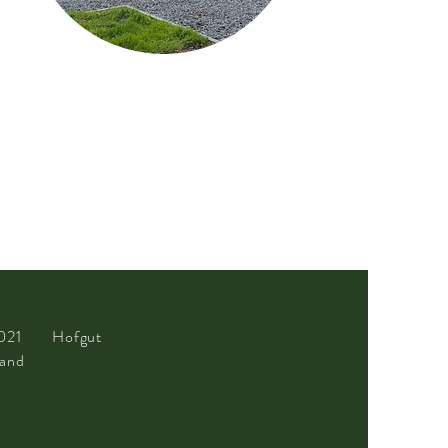
2021 Hofgut
land