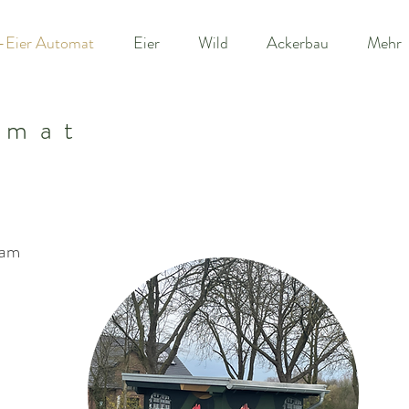
-Eier Automat
Eier
Wild
Ackerbau
Mehr
omat
a
m