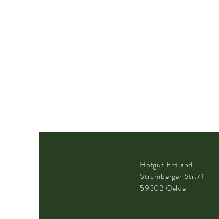
Hofgut Erdland
Stromberger
Str.71
59302 Oelde